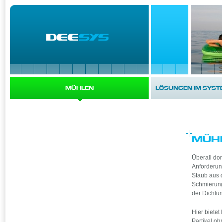
MÜHLEN
LÖSUNGEN IM SYST
MÜH
Überall do
Anforderun
Staub aus 
Schmierung
der Dichtu
Hier biete
Partikel o